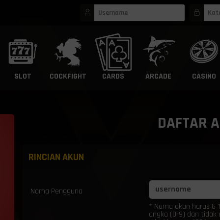
SLOT
COCKFIGHT
CARDS
ARCADE
CASINO
DAFTAR 
RINCIAN AKUN
Nama Pengguna
* Nama akun harus 6-
angka (0-9) dan tida