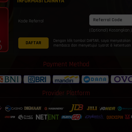
INFORMASI LAINNYA
Kode Referral
(Optional) Kosongkan j
Dengan klik tombol DAFTAR, saya menyatakan 
DAFTAR
membaca dan menyetujui syarat & ketentuan s
Payment Method
Provider Platform