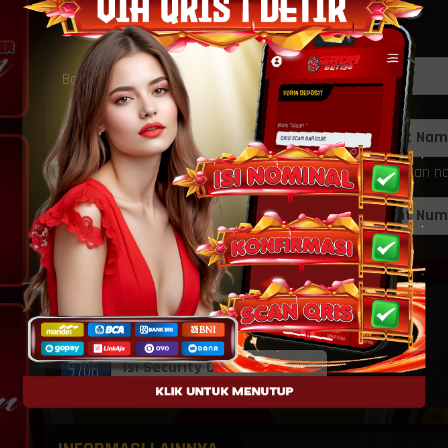
INFORMASI PEMBAYARAN
Bank
Nama Rekening
* Silakan masukkan n
Nomor Rekening
SECURITY CODE