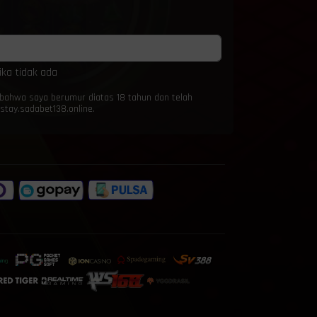
ika tidak ada
bahwa saya berumur diatas 18 tahun dan telah
tay.sadabet138.online.