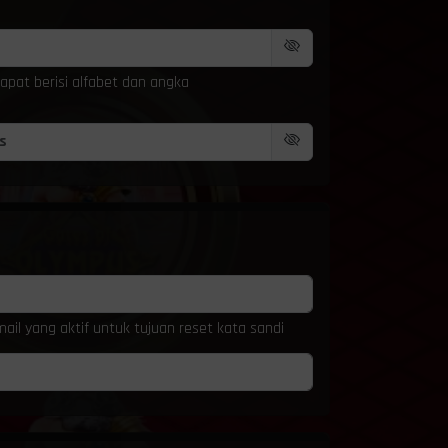
dapat berisi alfabet dan angka
il yang aktif untuk tujuan reset kata sandi