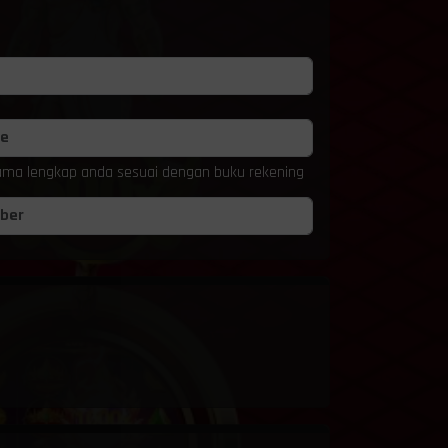
ama lengkap anda sesuai dengan buku rekening